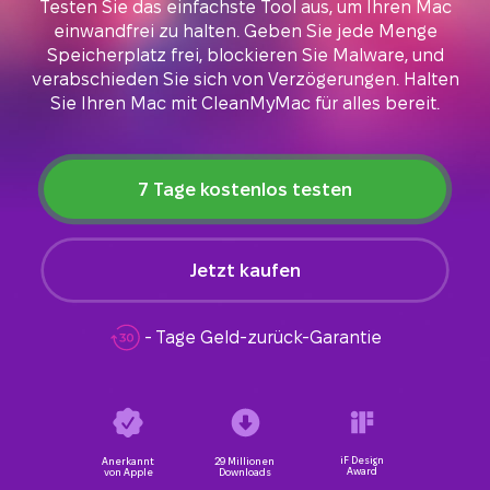
Testen Sie das einfachste Tool aus, um Ihren Mac
einwandfrei zu halten. Geben Sie jede Menge
Speicherplatz frei, blockieren Sie Malware, und
verabschieden Sie sich von Verzögerungen. Halten
Sie Ihren Mac mit CleanMyMac für alles bereit.
7 Tage kostenlos testen
Jetzt kaufen
- Tage Geld-zurück-Garantie
iF Design
Anerkannt
29 Millionen
Award
von Apple
Downloads