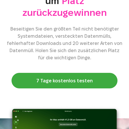
um
Platz
zurückzugewinnen
Beseitigen Sie den größten Teil nicht benötigter
Systemdateien, versteckten Datenmülls,
fehlerhafter Downloads und 20 weiterer Arten von
Datenmüll. Holen Sie sich den zusätzlichen Platz
für die wichtigen Dinge.
7 Tage kostenlos testen