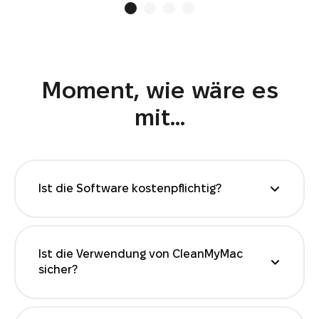
Moment, wie wäre es
mit...
Ist die Software kostenpflichtig?
Ja, es gibt aber eine kostenlose Version, mit
der Sie alle Funktionen testen können. Und
wir geben Ihnen eine 30-Tage-Geld-zurück-
Ist die Verwendung von CleanMyMac
Garantie.
sicher?
CleanMyMac ist von Apple als frei von
Malware anerkannt. Die App entfernt