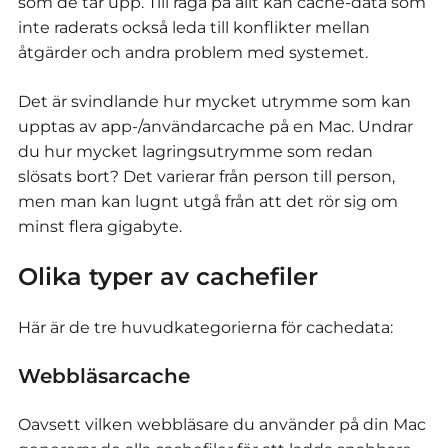
som de tar upp. Till råga på allt kan cache-data som
inte raderats också leda till konflikter mellan
åtgärder och andra problem med systemet.
Det är svindlande hur mycket utrymme som kan
upptas av app-/användarcache på en Mac. Undrar
du hur mycket lagringsutrymme som redan
slösats bort? Det varierar från person till person,
men man kan lugnt utgå från att det rör sig om
minst flera gigabyte.
Olika typer av cachefiler
Här är de tre huvudkategorierna för cachedata:
Webbläsarcache
Oavsett vilken webbläsare du använder på din Mac