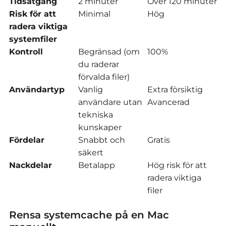
Tidsåtgång
2 minuter
Över 120 minuter
Risk för att
Minimal
Hög
radera viktiga
systemfiler
Kontroll
Begränsad (om
100%
du raderar
förvalda filer)
Användartyp
Vanlig
Extra försiktig
användare utan
Avancerad
tekniska
kunskaper
Fördelar
Snabbt och
Gratis
säkert
Nackdelar
Betalapp
Hög risk för att
radera viktiga
filer
Rensa systemcache på en Mac