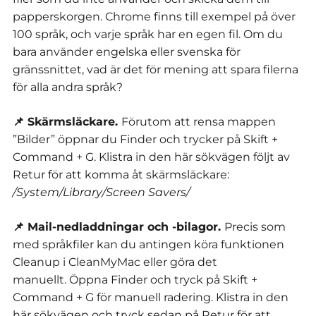
papperskorgen.
Chrome finns till exempel på över
100 språk, och varje språk har en egen fil.
Om du
bara använder engelska eller svenska för
gränssnittet, vad är det för mening att spara filerna
för alla andra språk?
📌 Skärmsläckare.
Förutom att rensa mappen
”Bilder” öppnar du Finder och trycker på Skift +
Command + G. Klistra in den här sökvägen följt av
Retur för att komma åt skärmsläckare:
/System/Library/Screen Savers/
📌 Mail-nedladdningar och -bilagor.
Precis som
med språkfiler kan du antingen köra funktionen
Cleanup i CleanMyMac eller göra det
manuellt.
Öppna Finder och tryck på Skift +
Command + G för manuell radering. Klistra in den
här sökvägen och tryck sedan på Retur för att