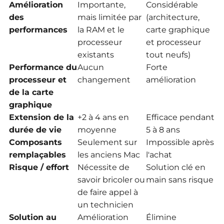
Amélioration
Importante,
Considérable
des
mais limitée par
(architecture,
performances
la RAM et le
carte graphique
processeur
et processeur
existants
tout neufs)
Performance du
Aucun
Forte
processeur et
changement
amélioration
de la carte
graphique
Extension de la
+2 à 4 ans en
Efficace pendant
durée de vie
moyenne
5 à 8 ans
Composants
Seulement sur
Impossible après
remplaçables
les anciens Mac
l'achat
Risque / effort
Nécessite de
Solution clé en
savoir bricoler ou
main sans risque
de faire appel à
un technicien
Solution au
Amélioration
Élimine