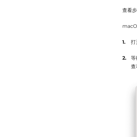
查看步
macO
打
等
查