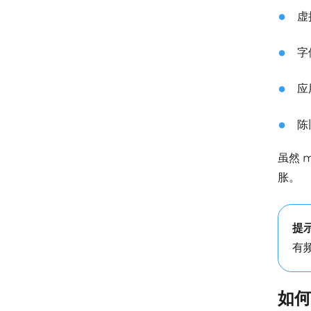
虚
字
应
陈
虽然 
胀。
提
有
如何