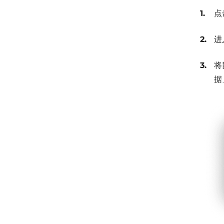
点
进
将
据