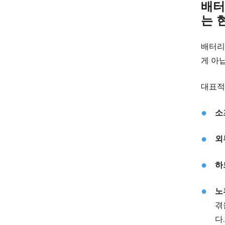
배터
는 
배터리
게 아
대표적
소
외
하
노
겪
다.