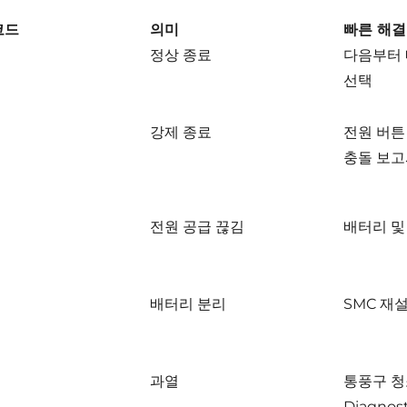
코드
의미
빠른 해결
정상 종료
다음부터 
선택
강제 종료
전원 버튼 
충돌 보고
전원 공급 끊김
배터리 및
배터리 분리
SMC 재
과열
통풍구 청소
Diagnos