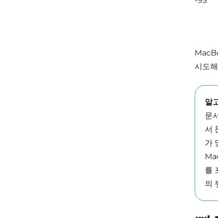
-95
MacB
시도해
알
문서
서 
가 
Ma
를 
의