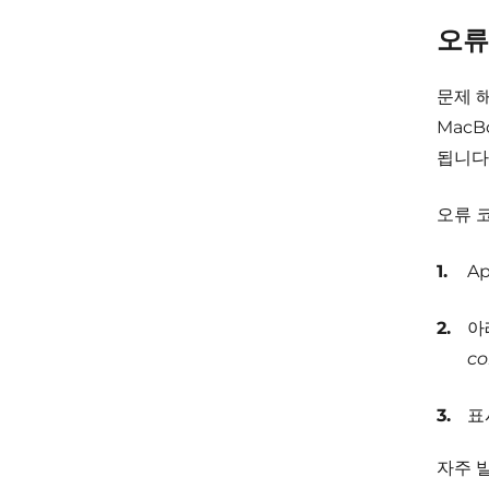
오류
문제 
Mac
됩니다
오류 
Ap
아
co
표
자주 