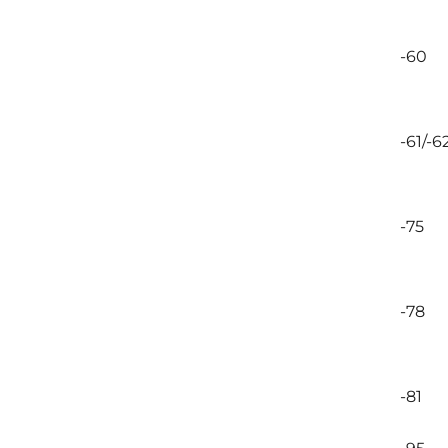
-60
-61/-6
-75
-78
-81