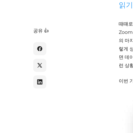
읽기
때떄로 
공유 👍
Zoo
의 마
렇게 
면 데
런 상
이번 