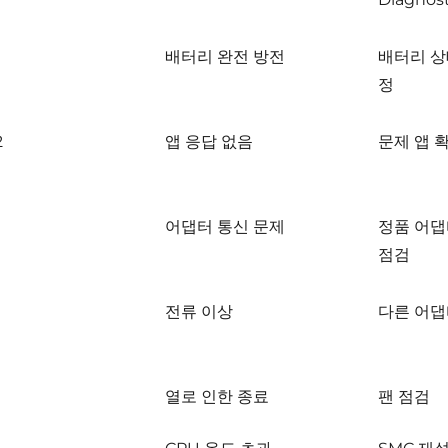
배터리 완전 방전
배터리 상
정
2
앱 응답 없음
문제 앱 
어댑터 통신 문제
정품 어댑
점검
전류 이상
다른 어댑
열로 인한 종료
팬 점검